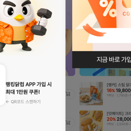
로그인페이지로
이동
랭킹닭컴 APP 가입 시
 PICK】 직장인 식단템 패키지 최대
[랭커] 스팀 
16
19,800
인
%
최대 1만원 쿠폰!
7,300
1팩당 : 1,790원~
원
47,300
원
← QR코드 스캔하기
 PICK】 [잇메이트] 몬스터
[잇메이트] 크
20
28,00
 소스 닭가슴살 최대 57% 할인
%
7,120
1팩당 : 2,550원~
원
36,800
원