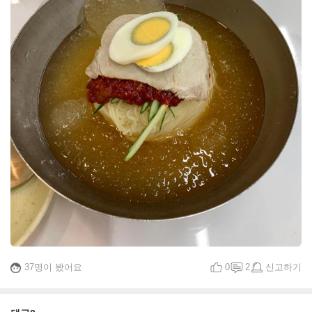
37명이 봤어요
0
2
신고하기