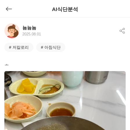
AI식단분석
뒤로가기
뇸늄뇸
공유
2025.08.01
# 저칼로리
# 아침식단
ㅗ