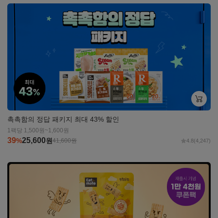
자세히
보기
촉촉함의 정답 패키지 최대 43% 할인
1팩당 1,500원~1,600원
39
25,600
%
원
41,600
원
4.8
(4,247)
자세히
보기