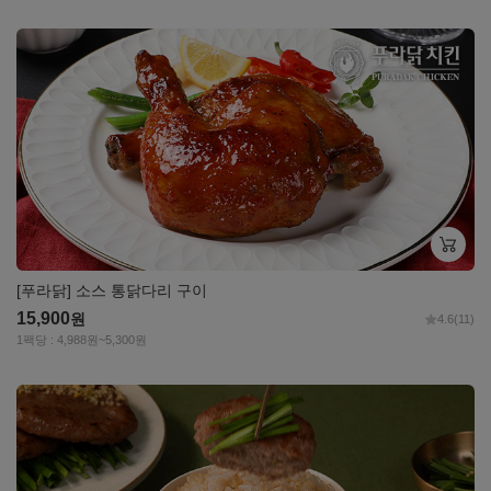
자세히
보기
[푸라닭] 소스 통닭다리 구이
15,900
원
4.6
(11)
1팩당 : 4,988원~5,300원
자세히
보기