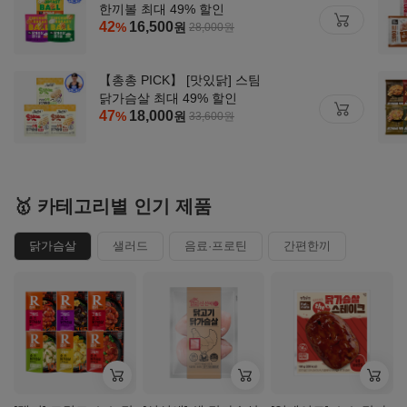
한끼볼 최대 49% 할인
42
16,500
%
원
28,000
원
【총총 PICK】 [맛있닭] 스팀
닭가슴살 최대 49% 할인
47
18,000
%
원
33,600
원
🥇 카테고리별 인기 제품
닭가슴살
샐러드
음료·프로틴
간편한끼
자세히
자세히
자세히
보기
보기
보기