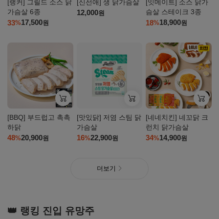
[랭커] 그릴드 소스 닭
[신선애] 생 닭가슴살
[잇메이트] 소스 닭가
가슴살 6종
슴살 스테이크 3종
12,000
원
17,500
18,900
33
18
%
원
%
원
자세히
자세히
자세히
보기
보기
보기
[BBQ] 부드럽고 촉촉
[맛있닭] 저염 스팀 닭
[네네치킨] 네꼬닭 크
하닭
가슴살
런치 닭가슴살
20,900
22,900
14,900
48
16
34
%
원
%
원
%
원
더보기
👑 랭킹 진입 유망주