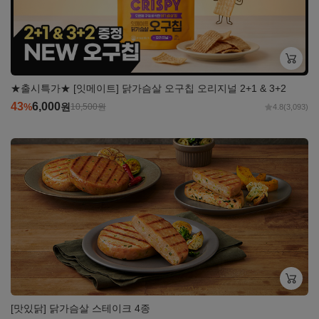
★출시특가★ [잇메이트] 닭가슴살 오구칩 오리지널 2+1 & 3+2
43
6,000
%
원
10,500
원
4.8
(3,093)
자세히
보기
[맛있닭] 닭가슴살 스테이크 4종