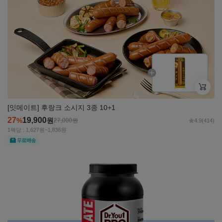
보기
[잇메이트] 후랑크 소시지 3종 10+1
27
19,900
%
원
27,000
원
4.9
(414)
1팩당 : 1,627원~1,836원
무료
자세히
보기