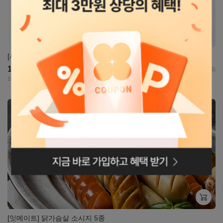
[세끼판다] 샐러드
14,700
원
4.5
(46)
1팩당 : 4,900원~5,900원
자세히
보기
로그인페이지로
이동
[잇메이트] 닭가슴살 소시지 5종