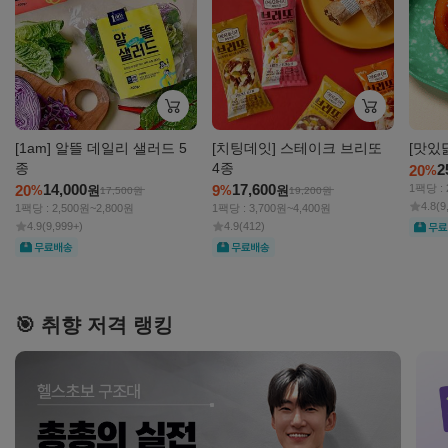
[1am] 알뜰 데일리 샐러드 5
[치팅데잇] 스테이크 브리또
[맛있
종
4종
2
20
%
14,000
17,600
20
9
1팩당 : 
%
원
%
원
17,500
원
19,200
원
4.8
(9
1팩당 : 2,500원~2,800원
1팩당 : 3,700원~4,400원
무료
4.9
(9,999+)
4.9
(412)
무료
무료
🎯 취향 저격 랭킹