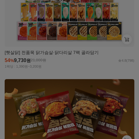
[햇살닭] 전품목 닭가슴살·닭다리살 7팩 골라담기
54
9,730
%
원
21,000
원
4.8
(798)
1팩당 : 1,390원~3,200원
자세히
보기