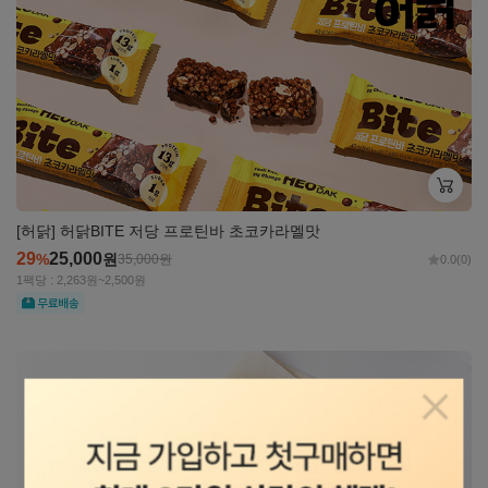
[허닭] 허닭BITE 저당 프로틴바 초코카라멜맛
29
25,000
%
원
35,000
원
0.0
(0)
1팩당 : 2,263원~2,500원
무료
자세히
보기
팝업닫