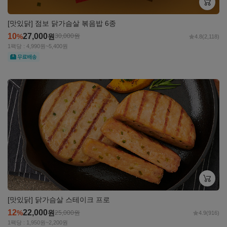
[맛있닭] 점보 닭가슴살 볶음밥 6종
10
27,000
%
원
30,000
원
4.8
(2,118)
1팩당 : 4,990원~5,400원
무료
자세히
보기
[맛있닭] 닭가슴살 스테이크 프로
12
22,000
%
원
25,000
원
4.9
(916)
1팩당 : 1,950원~2,200원