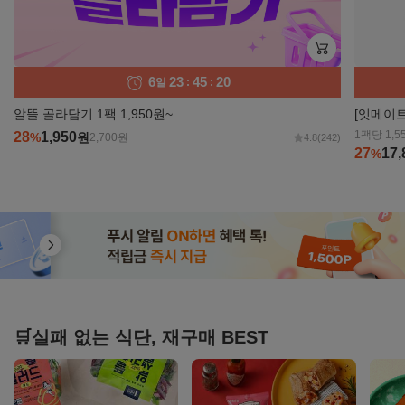
6
23
45
18
일
:
:
알뜰 골라담기 1팩 1,950원~
[잇메이트
1팩당 1,5
28
1,950
%
원
2,700
원
4.8
(242)
27
17,
%
왼쪽
슬라이드
보기
🛒실패 없는 식단, 재구매 BEST
자세히
자세히
자세히
보기
보기
보기