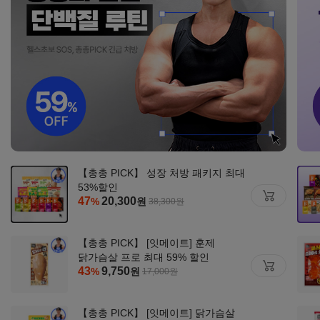
【총총 PICK】 성장 처방 패키지 최대
53%할인
47
20,300
%
원
38,300
원
【총총 PICK】 [잇메이트] 훈제
닭가슴살 프로 최대 59% 할인
43
9,750
%
원
17,000
원
【총총 PICK】 [잇메이트] 닭가슴살