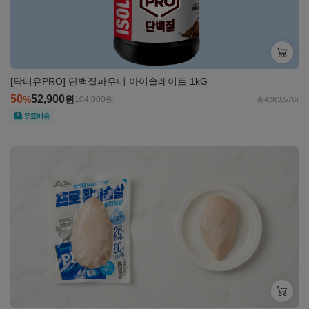
[닥터유PRO] 단백질파우더 아이솔레이트 1kG
50
52,900
%
원
104,000
원
4.9
(3,578)
무료
자세히
보기