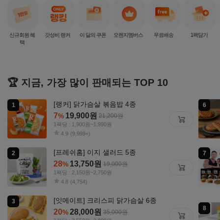
신규회원 혜
갓성비 랭커
이 달의 쿠폰
오렌지멤버스
무료배송
1팩담기
택
🏆 지금, 가장 많이 판매되는 TOP 10
[랭커] 닭가슴살 볶음밥 4종
7
19,900
원
%
21,200
원
1팩당 : 1,900원~1,990원
4.9
(9,999+)
[프레쉬홈] 이지 샐러드 5종
28
13,750
원
%
19,000
원
1팩당 : 2,150원~2,750원
4.8
(4,754)
[잇메이트] 크리스피 닭가슴살 6종
20
28,000
원
%
35,000
원