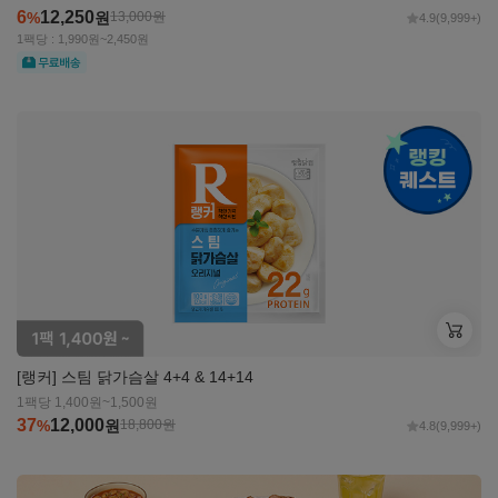
6
12,250
%
원
13,000
원
4.9
(9,999+)
1팩당 : 1,990원~2,450원
무료
자세히
보기
[랭커] 스팀 닭가슴살 4+4 & 14+14
1팩당 1,400원~1,500원
37
12,000
%
원
18,800
원
4.8
(9,999+)
자세히