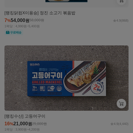
[랭킹닭컴X이용승] 정진 소고기 볶음밥
7
54,000
%
원
58,000
원
4.9
(868)
1팩당 : 4,990원~5,400원
무료
자세히
보기
[랭킹수산] 고등어구이
16
21,000
%
원
25,000
원
4.9
(4,440)
1팩당 : 3,900원~4,200원