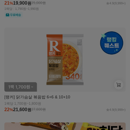
21
19,900
%
원
25,000
원
4.9
(9,999+)
1팩당 : 1,790원~1,990원
무료
자세히
보기
[랭커] 닭가슴살 볶음밥 6+6 & 10+10
1팩당 1,700원~1,800원
22
21,600
%
원
27,600
원
4.9
(9,999+)
자세히
보기