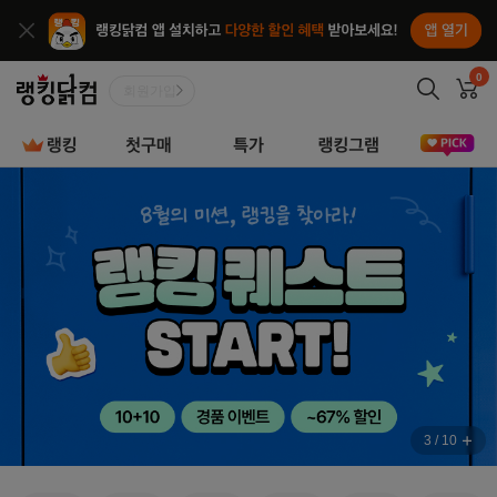
앱열기
종료
랭킹닭컴
0
장
로그인
랭킹
첫구매
특가
10+10
앰버서
메인
전용
비주얼
영역
3
/
10
이벤
전체