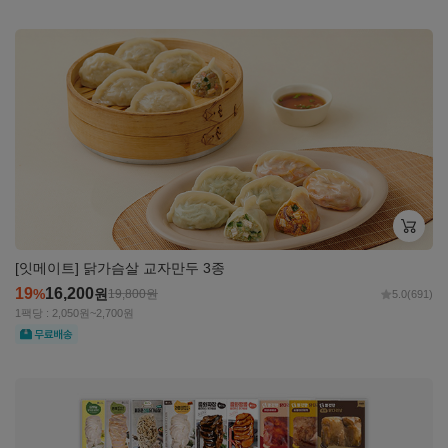
자세히
보기
[잇메이트] 닭가슴살 교자만두 3종
19
16,200
%
원
19,800
원
5.0
(691)
1팩당 : 2,050원~2,700원
무료
자세히
보기