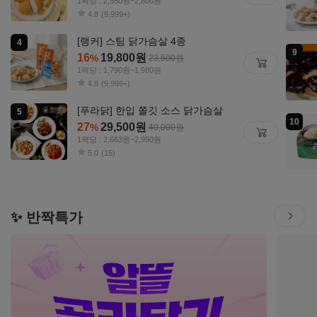
1팩당 : 2,550원~2,800원
4.8
(9,999+)
[랭커] 스팀 닭가슴살 4종
16
19,800
원
%
23,500
원
1팩당 : 1,790원~1,980원
4.8
(9,999+)
[푸라닭] 한입 쫄깃 소스 닭가슴살
27
29,500
원
%
40,000
원
1팩당 : 2,663원~2,950원
5.0
(15)
✨ 반짝특가
자세히
자세히
보기
보기