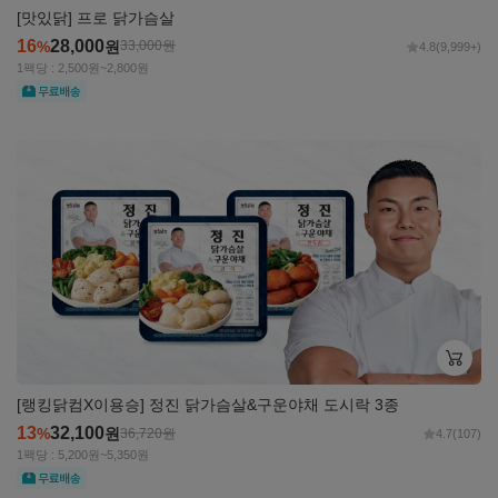
[맛있닭] 프로 닭가슴살
16
28,000
%
원
33,000
원
4.8
(9,999+)
1팩당 : 2,500원~2,800원
무료
자세히
보기
[랭킹닭컴X이용승] 정진 닭가슴살&구운야채 도시락 3종
13
32,100
%
원
36,720
원
4.7
(107)
1팩당 : 5,200원~5,350원
무료