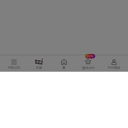
로그인
고객센터
카테고리
오멤
홈
마이랭닭
앰버서더
02-6405-8088
고객센터
전화걸기
1:1문의
게시판 상담 : 평일 09:00 ~ 18:00
전화상담 : 평일 13:00 ~ 17:00
회사소개
공지사항
입점 · 제휴 · 광고문의
이용약관
개인정보처리방침
(C) rankingdak.com Inc. All rights reserved
(주)푸드나무 사업자정보확인