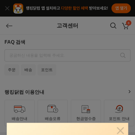
앱열기
종료
0
고객센터
장바구
뒤로가기
FAQ 검색
검색
주문
배송
포인트
랭킹닭컴 이용안내
배송안내
배송오류
현금영수증
포인트 안내
팝업닫