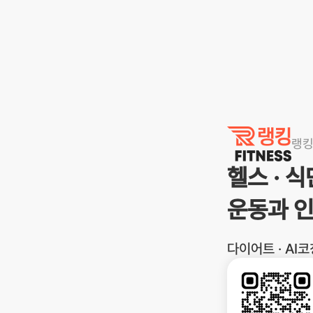
랭킹닭컴
랭
헬스 · 
운동과 
다이어트 · AI