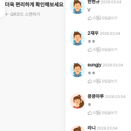
한현규
2026.03.04
더욱 편리하게 확인해보세요
유저프로필
V
← QR코드 스캔하기
0
0
답글쓰기
2재우
2026.03.04
유저프로필
ㅎㅎ
0
0
답글쓰기
sungjy
2026.03.04
유저프로필
ㅎㅎ
0
0
답글쓰기
킁킁마루
2026.03.04
유저프로필
ㅎ
0
0
답글쓰기
라니
2026.03.04
유저프로필