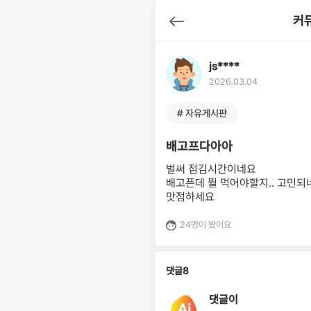
커
뒤로가기
js****
2026.03.04
# 자유게시판
배고프다아아
벌써 점김시간이네요
배고픈데 뭘 먹어야할지.. 고민되
맛점하세요
24명이 봤어요
댓글
8
댓글이