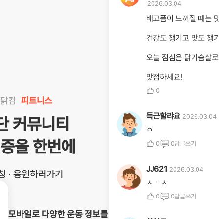
2026.03.04
배고픔이 느껴질 때는 
건강도 챙기고 맛도 챙기
오늘 점심은 닭가슴살로
맛점하세요!
0
킹닭컴
피트니스
득근할랴요
2026.03.04
식단 커뮤니티
유저프로필
ㅇ
인증을 한번에
0
0
답글쓰기
JJ621
2026.03.04
코칭 · 응원하러가기
유저프로필
ㅅㆍㅅ
0
0
답글쓰기
모바일로 다양한 운동 정보를