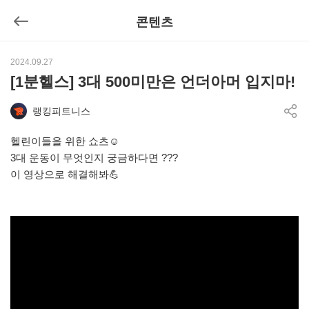
콘텐츠
뒤로가기
2024.09.27
[1분헬스] 3대 500미만은 언더아머 입지마!
랭킹피트니스
공유
헬린이들을 위한 쇼츠☺️
3대 운동이 무엇인지 궁금하다면 ???
이 영상으로 해결해봐💪