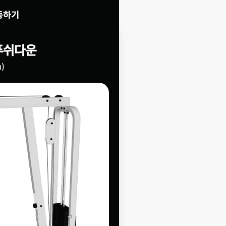
동하기
푸쉬다운
n)