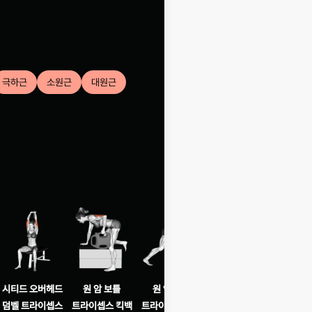
극하근
소원근
대원근
시티드 오버헤드
원 암 보틀
원 암 덤벨
라잉 바벨
원 암 
덤벨 트라이셉스
트라이셉스 킥백
트라이셉스 킥백
트라이셉스
덤벨 트