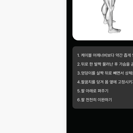
1.
케이블 어깨너비보다 약간 좁게
2.
뒤로 한 발짝 물러난 후 가슴을 
3.
엉덩이를 살짝 뒤로 빼면서 상체
4.
팔꿈치를 당겨 몸 옆에 고정시키
5.
팔 아래로 펴주기
6.
팔 천천히 이완하기