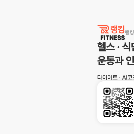
랭킹닭컴
랭
헬스 · 
운동과 
다이어트 · AI