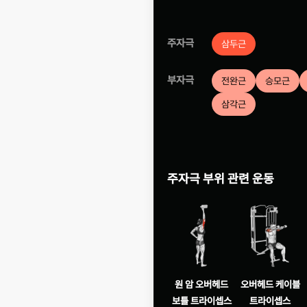
주자극
삼두근
부자극
전완근
승모근
삼각근
주자극 부위 관련 운동
원 암 오버헤드
오버헤드 케이블
보틀 트라이셉스
트라이셉스