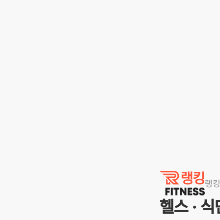
랭킹닭컴
랭
헬스 · 