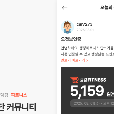
오늘의 
뒤로가기
car7273
2025.08.01
오천보인증
안녕하세요. 랭킹피트니스 만보기를 
자동 인증할 수 있고 랭킹닭컴 포인트
만보기 바로가기 >
5,159
걸
킹닭컴
피트니스
2025. 08. 01(금)
오후 12
식단 커뮤니티