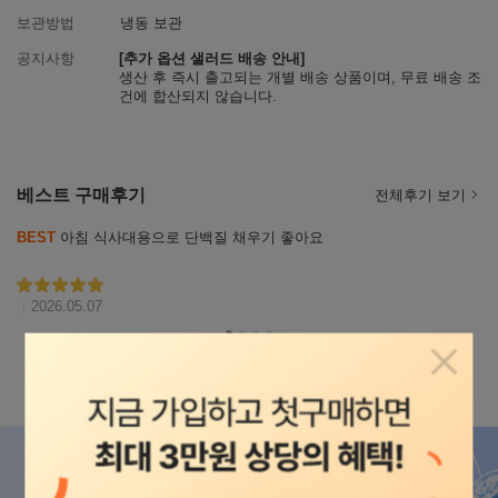
보관방법
냉동 보관
공지사항
[추가 옵션 샐러드 배송 안내]
생산 후 즉시 출고되는 개별 배송 상품이며, 무료 배송 조
건에 합산되지 않습니다.
베스트 구매후기
전체후기 보기
리뷰
BEST
 아침 식사대용으로 단백질 채우기 좋아요
자세히
보기
별점5
2026.05.07
팝업닫
상세설명
상세정보
리뷰
916
Q&A
22
상품정보