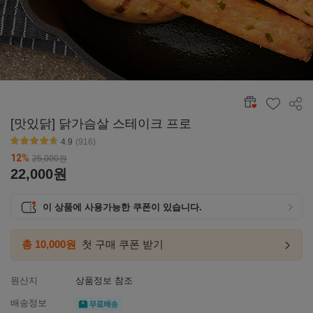
공유
[맛있닭] 닭가슴살 스테이크 프로
4.9
(916)
별점4.6~4.9
12
%
25,000
원
22,000
원
이 상품에 사용가능한 쿠폰이 있습니다.
총 10,000원
첫 구매 쿠폰 받기
첫구매
링크
이동하
원산지
상품정보 참조
무료배송
배송정보