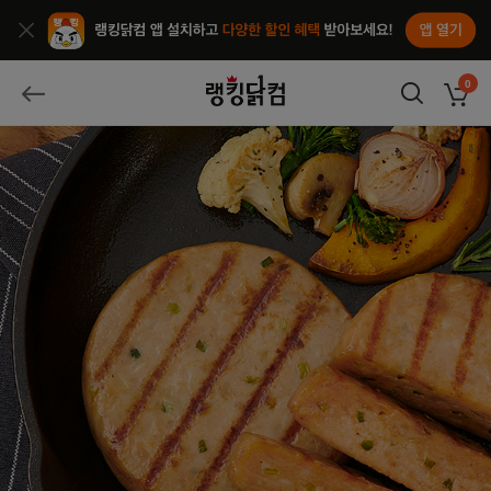
앱열기
종료
랭킹닭컴
0
장바구
뒤로가기