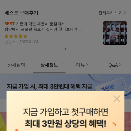
베스트 구매후기
전체후기 보기
리뷰
BEST
 기존에 먹던 제품이 품절되서

자세히
랭닭에서 프로틴 음료 이것저것 찾아보다가

보기
괜칞을것 같아서 구매했는데 기대됩니다!

잘 마시겠습니다~
+1
별점5
오민석
2025.01.04
상세설명
상세정보
리뷰
5
Q&A
0
상품정보
팝업닫