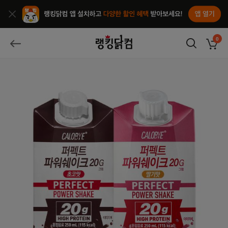
앱열기
종료
랭킹닭컴
0
장바구
뒤로가기