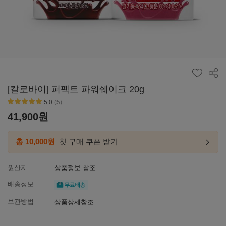
공유
[칼로바이] 퍼펙트 파워쉐이크 20g
5.0
(5)
별점5
41,900
원
총 10,000원
첫 구매 쿠폰 받기
첫구매
링크
이동하
원산지
상품정보 참조
무료배송
배송정보
보관방법
상품상세참조