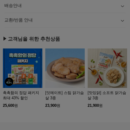
배송안내
내용
보기
교환/반품 안내
내용
보기
고객님을 위한 추천상품
촉촉함의 정답 패키지
[잇메이트] 스팀 닭가슴
[맛있닭] 소프트 닭가슴
최대 43% 할인
살 3종
살 3종
25,600
원
23,900
원
21,900
원