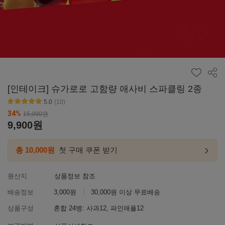
공유
[인테이크] 슈가로로 고함량 애사비 스파클링 2종
5.0
(10)
별점5
34
%
15,000
원
9,900
원
총 10,000원
첫 구매 쿠폰 받기
첫구매
링크
이동하
원산지
상품정보 참조
배송정보
3,000원
30,000원 이상 무료배송
상품구성
혼합 24병: 사과12, 파인애플12