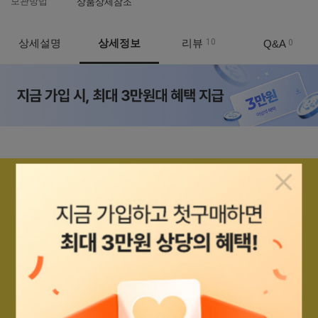
보관방법
상품상세참조
상세설명
상세정보
리뷰
10
Q&A
0
상품정보
팝업닫