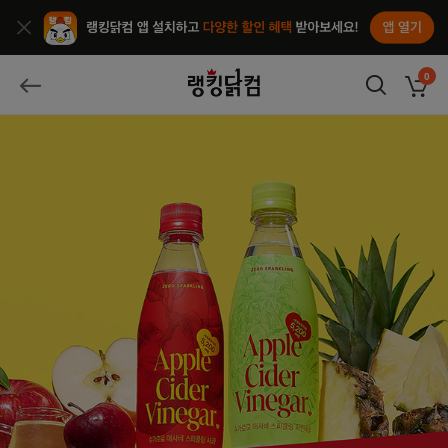
앱열기
종료
랭킹닭컴
0
장바구
뒤로가기