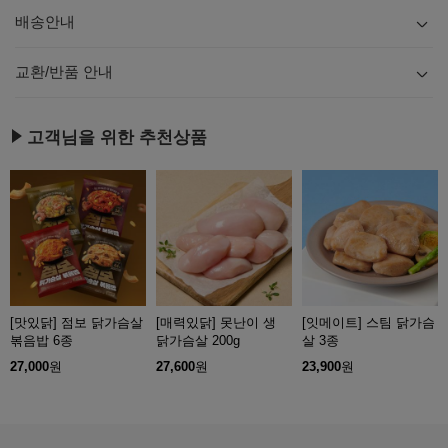
배송안내
내용
보기
교환/반품 안내
내용
보기
고객님을 위한 추천상품
[맛있닭] 점보 닭가슴살
[매력있닭] 못난이 생
[잇메이트] 스팀 닭가슴
볶음밥 6종
닭가슴살 200g
살 3종
27,000
원
27,600
원
23,900
원