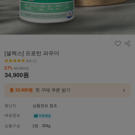
공유
[셀렉스] 프로틴 파우더
5.0
(2)
별점5
57
%
80,000
원
34,900
원
총 10,000원
첫 구매 쿠폰 받기
첫구매
링크
이동하
원산지
상품정보 참조
무료배송
배송정보
상품구성
1캔 : 304g