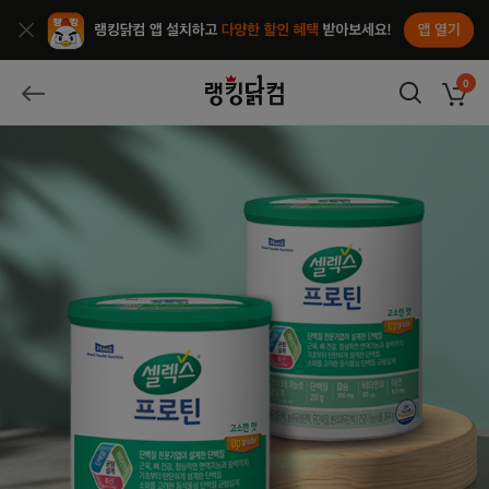
앱열기
종료
랭킹닭컴
0
장바구
뒤로가기