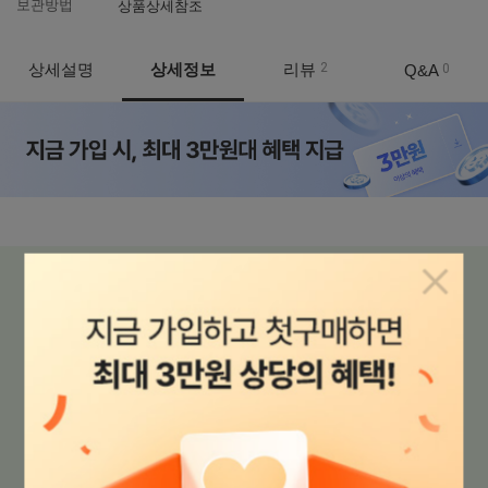
보관방법
상품상세참조
상세설명
상세정보
리뷰
2
Q&A
0
상품정보
팝업닫