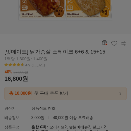
공유
[잇메이트] 닭가슴살 스테이크 6+6 & 15+15
1팩당 1,300원~1,400원
4.9
(11,321)
별점4.6~4.9
40
%
27,600
원
16,800
원
총 10,000원
첫 구매 쿠폰 받기
첫구매
링크
이동하
원산지
상품정보 참조
배송정보
3,000원
40,000원 이상 무료배송
상품구성
혼합 6팩
: 오리지널2, 숯불바베큐2, 불고기2