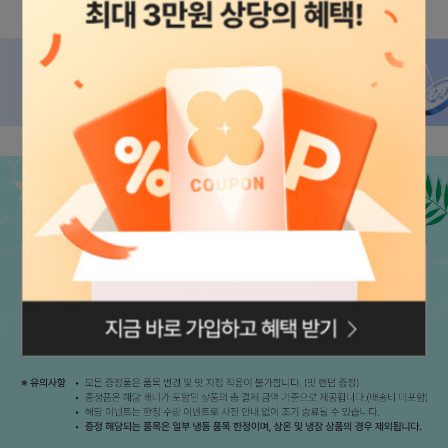
상세설명
상세정보
리뷰
11,321
Q&A
5
상품정보
로그인페이지로
이동