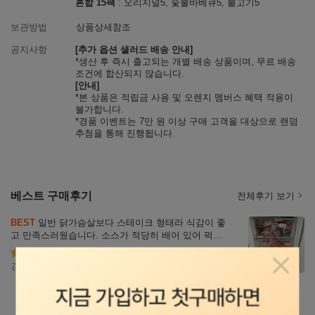
혼합 15팩
: 오리지널5, 숯불바베큐5, 불고기5
보관방법
상품상세참조
공지사항
[추가 옵션 샐러드 배송 안내]
*생산 후 즉시 출고되는 개별 배송 상품이며, 무료 배송
조건에 합산되지 않습니다.
[안내]
*본 상품은 적립금 사용 및 오렌지 멤버스 혜택 적용이
불가합니다.
*경품 이벤트는 7만 원 이상 구매 고객을 대상으로 랜덤
추첨을 통해 진행됩니다.
베스트 구매후기
전체후기 보기
리뷰
BEST
 일반 닭가슴살보다 스테이크 형태라 식감이 좋
자세히
고 만족스러웠습니다. 소스가 적당히 배어 있어 퍽퍽
보기
하지 않고 맛있게 먹을 수 있었으며, 식단 중에도 부담
 없이 즐길 수 있었습니다. 전자레인지 조리만으로도
별점5
김문기
2026.05.31
팝업닫
 간편하게 먹을 수 있어 직장인이나 학생들에게 추천
하고 싶습니다. 단백질 보충용으로도 좋고 맛과 편의
성 모두 만족스러운 제품입니다.