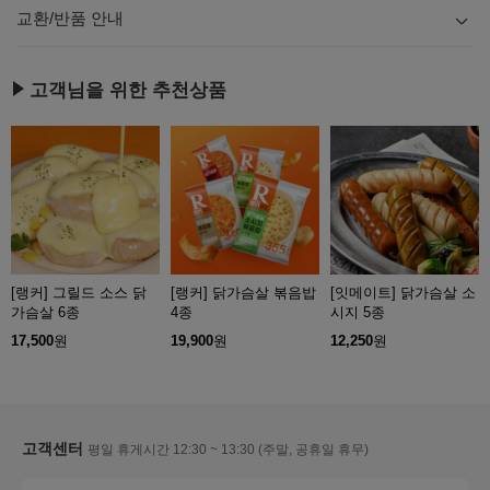
교환/반품 안내
내용
보기
고객님을 위한 추천상품
[랭커] 그릴드 소스 닭
[랭커] 닭가슴살 볶음밥
[잇메이트] 닭가슴살 소
가슴살 6종
4종
시지 5종
17,500
원
19,900
원
12,250
원
고객센터
평일 휴게시간 12:30 ~ 13:30 (주말, 공휴일 휴무)