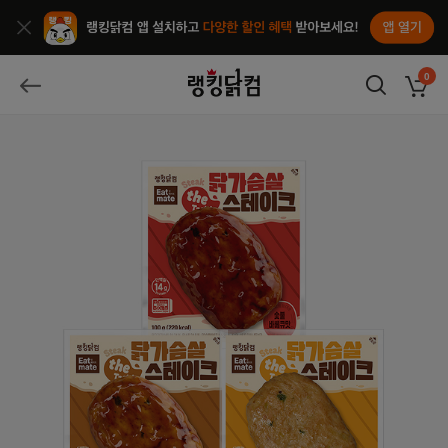
앱열기
종료
랭킹닭컴
0
장바구
뒤로가기