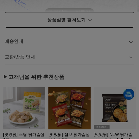
상품설명 펼쳐보기
배송안내
내용
보기
교환/반품 안내
내용
보기
고객님을 위한 추천상품
[맛있닭] 스팀 닭가슴살
[맛있닭] 점보 닭가슴살
[맛있닭] NEW 닭가슴