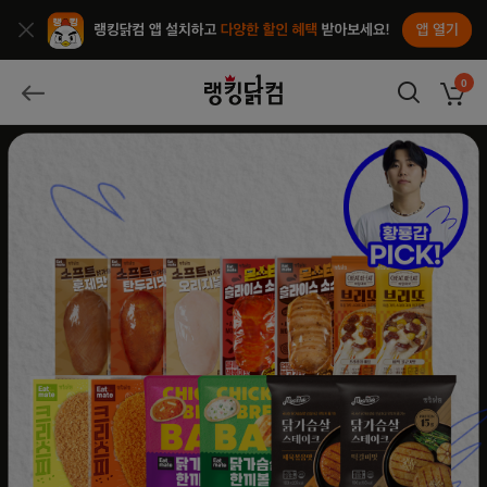
앱열기
종료
랭킹닭컴
0
장바구
뒤로가기