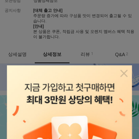
보관방법
상품상세참조
공지사항
[대체 출고 안내]
주문량 증가에 따라 구성품 맛이 변경되어 출고될 수 있
습니다.
[안내]
본 상품은 쿠폰, 적립금 사용 및 오렌지 멤버스 혜택 적용
이 불가합니다.
상세설명
상세정보
리뷰
1
Q&A
2
상품정보
팝업닫