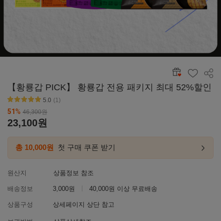
공유
【황룡갑 PICK】 황룡갑 전용 패키지 최대 52%할인
5.0
(1)
별점5
51
%
46,300
원
23,100
원
총 10,000원
첫 구매 쿠폰 받기
첫구매
링크
이동하
원산지
상품정보 참조
배송정보
3,000원
40,000원 이상 무료배송
상품구성
상세페이지 상단 참고