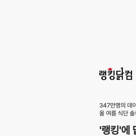
랭킹닭컴
347만명의 데
올 여름 식단 
'랭킹'에