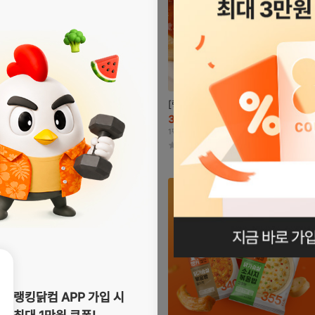
[랭커] 그릴드 소스 닭가슴살 6종
33
17,500
%
원
26,000
원
1팩당 : 1,590원~1,750원
4.8
(3,796)
자세히
보기
로그인페이지로
이동
랭킹닭컴 APP 가입 시