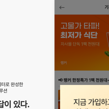
기
뒤로가기
📢 랭커 한정특가 1팩 천원대
이터로 완성한
솔루션
자세히
보기
 답이 있다.