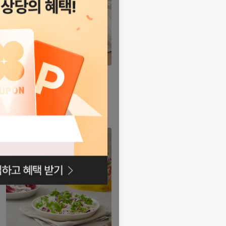
[랭커] 스팀 닭가슴살 4종
16
19,800
%
원
23,500
원
1팩당 : 1,790원~1,980원
4.8
(14,513)
자세히
보기