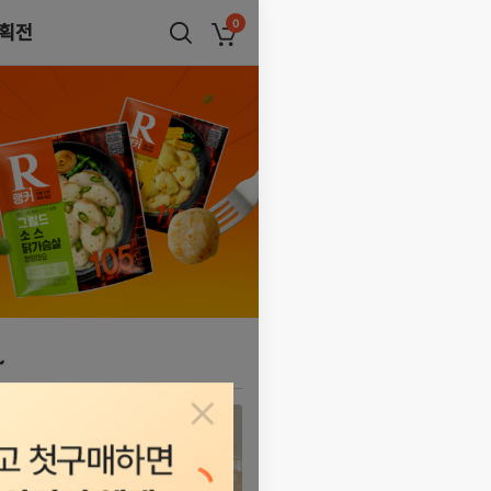
0
획전
장바구니
~
자세히
팝업닫기
보기