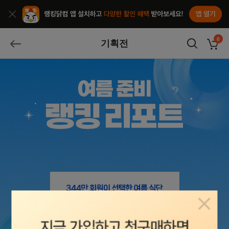
앱열기
종료
0
기획전
장바구
뒤로가기
팝업닫