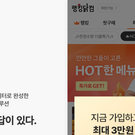
랭킹닭컴
회원가입
랭킹
첫구매
전용
🔥H
🎶한정수량 더블특가🎶
이터로 완성한
솔루션
자세히
보기
 답이 있다.