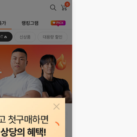
0
장바구니
특급배송
특가
10+10
앰버서더
OT🔥
신상품
대용량 할인
팝업닫기
자세히
보기