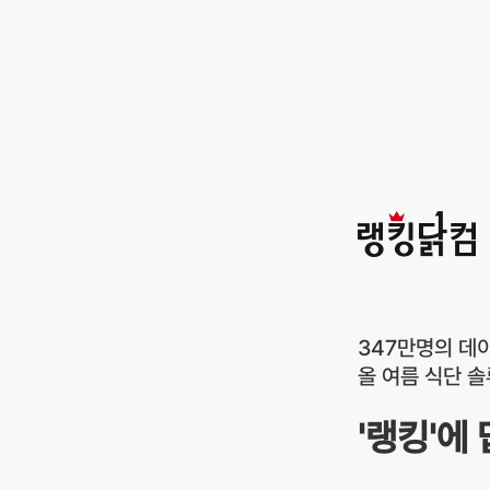
랭킹닭컴
347만명의 데
올 여름 식단 
'랭킹'에