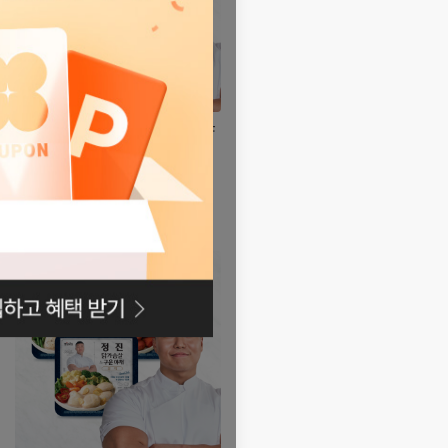
[랭킹닭컴X이용승] 정진 도시락&IQF
닭가슴살&볶음밥 3종
32,100
13
원
%
36,720
원
4.7
(107)
자세히
보기