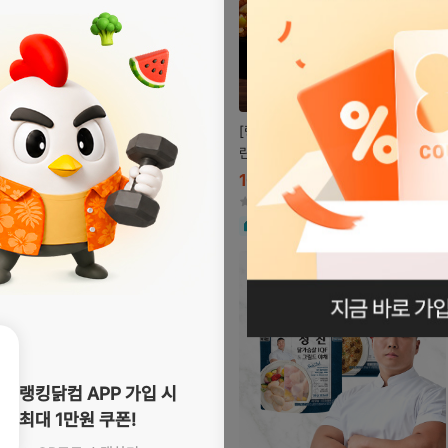
[랭킹닭컴X고독한갯츠비] 고독한 계
란 귀리볶음밥 2종
49,900
10
원
%
55,000
원
4.8
(1,134)
무료
자세히
보기
로그인페이지로
이동
랭킹닭컴 APP 가입 시
최대 1만원 쿠폰!