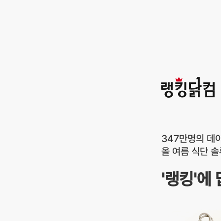
랭킹닭컴
347만명의 데
올 여름 식단 
'랭킹'에