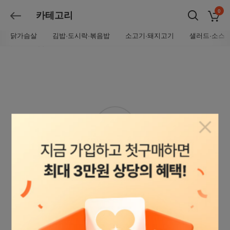
0
카테고리
장바구
뒤로가기
닭가슴살
김밥·도시락·볶음밥
소고기·돼지고기
샐러드·소스
총
0
개 상품
팝업닫
검색된 상품이 없습니다.