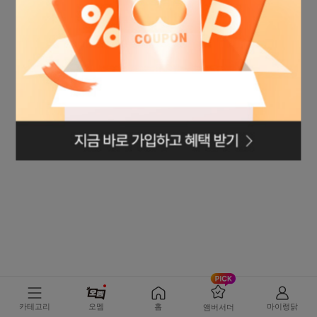
로그인페이지로
이동
카테고리
오멤
홈
마이랭닭
앰버서더