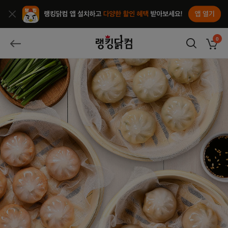
앱열기
종료
랭킹닭컴
0
장바구
뒤로가기