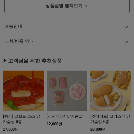
상품설명 펼쳐보기
배송안내
내용
보기
교환/반품 안내
내용
보기
고객님을 위한 추천상품
[랭커] 그릴드 소스 닭
[신선애] 생 닭가슴살
[잇메이트] 크리스피 닭
가슴살 6종
가슴살 6종
12,000
원
17,500
원
28,000
원