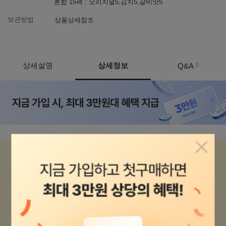
혼합 15팩 : 오리지널5,김치5,갈비맛5
보관방법
상품상세참조
상세설명
상세정보
Q&A
3
상품정보
팝업닫