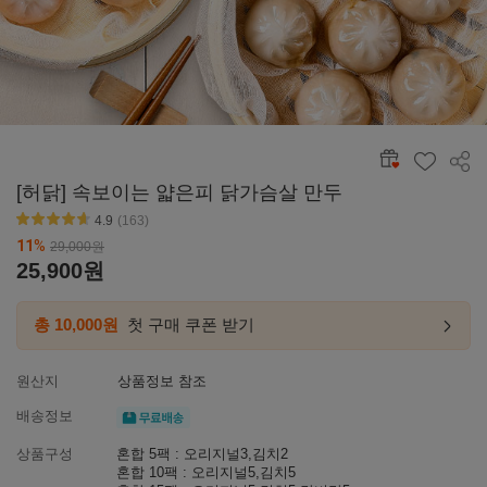
공유
[허닭] 속보이는 얇은피 닭가슴살 만두
4.9
(163)
별점4.6~4.9
11
%
29,000
원
25,900
원
총 10,000원
첫 구매 쿠폰 받기
첫구매
링크
이동하
원산지
상품정보 참조
무료배송
배송정보
상품구성
혼합 5팩 : 오리지널3,김치2
혼합 10팩 : 오리지널5,김치5