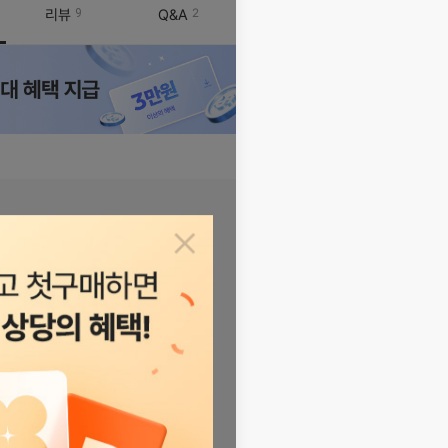
리뷰
9
Q&A
2
팝업닫기