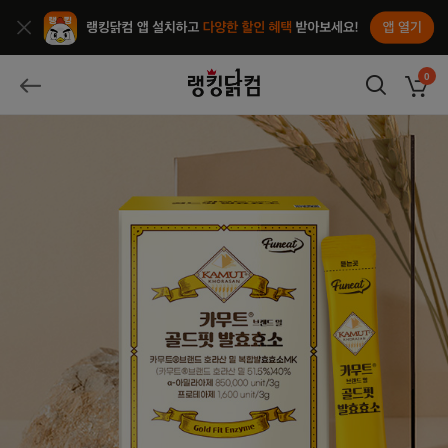
앱열기
종료
랭킹닭컴
0
장바구
뒤로가기