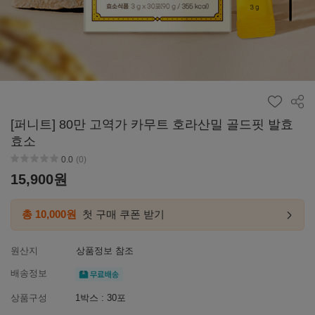
공유
[퍼니트] 80만 고역가 카무트 호라산밀 골드핏 발효
효소
0.0
(0)
별점0
15,900
원
총 10,000원
첫 구매 쿠폰 받기
첫구매
링크
이동하
원산지
상품정보 참조
무료배송
배송정보
상품구성
1박스 : 30포