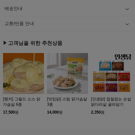
배송안내
내용
보기
교환/반품 안내
내용
보기
고객님을 위한 추천상품
[랭커] 그릴드 소스 닭
[맛있닭] 스팀 닭가슴살
[인생닭] 껍질없는 순살
가슴살 6종
3종
닭다리살 골라담기
17,500
원
14,000
원
2,350
원