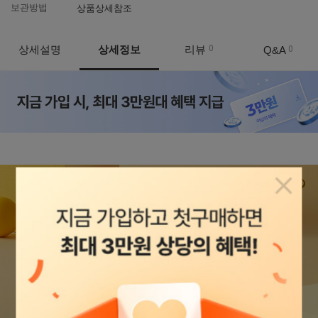
보관방법
상품상세참조
상세설명
상세정보
리뷰
0
Q&A
0
상품정보
팝업닫