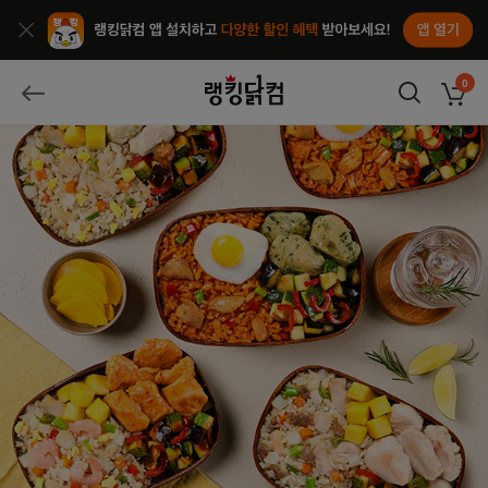
앱열기
종료
랭킹닭컴
0
장바구
뒤로가기