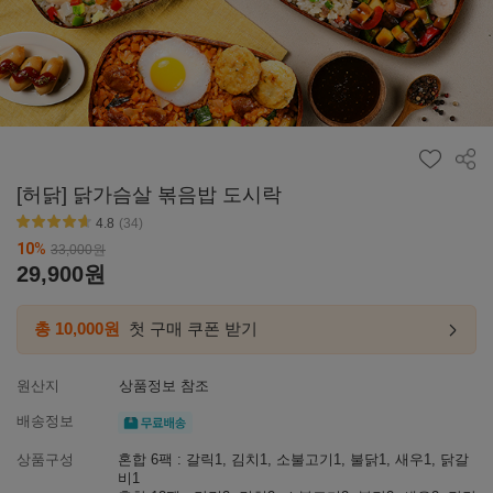
공유
[허닭] 닭가슴살 볶음밥 도시락
4.8
(34)
별점4.6~4.9
10
%
33,000
원
29,900
원
총 10,000원
첫 구매 쿠폰 받기
첫구매
링크
이동하
원산지
상품정보 참조
무료배송
배송정보
상품구성
혼합 6팩 : 갈릭1, 김치1, 소불고기1, 불닭1, 새우1, 닭갈
비1