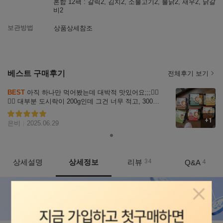
혼합 12팩 : 갈릭2, 김치2, 소불고기2, 불닭2, 새우2, 닭갈
비2
보관방법
상품상세참조
베스트 구매후기
전체후기 보기
리뷰
BEST
 아직 하나만 먹어봤는데 대박적 맛있어요;;;❤️‍🔥
자세히
❤️‍🔥 대부분 도시락이 200g인데 그건 너무 적고, 300이
보기
상은 또 식단하기엔 많은것같아서 딱 중간인 250g인
 이 제품으로 골랐구요. 먹어보니 역시 딱 좋네요!!  조
+1
별점5
은비
2025.06.29
리도 전자렌지만 있으면 돼서 너무 간편하고, 냉동보
관이라 휴대는 어렵겠지만 다른 여러 방면에서 너무
 만족스럽습니다. 그리고 배송 진짜 빨리 와서 너무 놀
랐어요.💖 앞으로 단기 다이어트할때 랭킹닭컴 제품들 
상세설명
상세정보
리뷰
34
Q&A
4
많이 애용할것같아요~~😍😍😍😍
상품정보
팝업닫