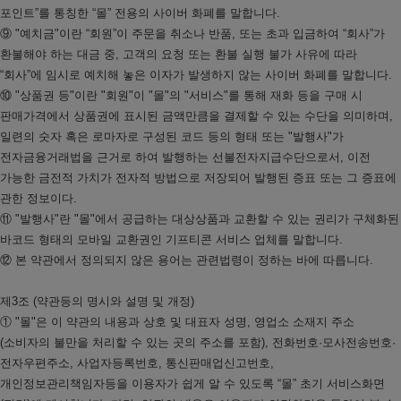
포인트”를 통칭한 “몰” 전용의 사이버 화폐를 말합니다.
⑨ "예치금"이란 “회원”이 주문을 취소나 반품, 또는 초과 입금하여 “회사”가
환불해야 하는 대금 중, 고객의 요청 또는 환불 실행 불가 사유에 따라
“회사”에 임시로 예치해 놓은 이자가 발생하지 않는 사이버 화폐를 말합니다.
⑩ "상품권 등"이란 "회원"이 "몰"의 "서비스"를 통해 재화 등을 구매 시
판매가격에서 상품권에 표시된 금액만큼을 결제할 수 있는 수단을 의미하며,
일련의 숫자 혹은 로마자로 구성된 코드 등의 형태 또는 "발행사"가
전자금융거래법을 근거로 하여 발행하는 선불전자지급수단으로서, 이전
가능한 금전적 가치가 전자적 방법으로 저장되어 발행된 증표 또는 그 증표에
관한 정보이다.
⑪ "발행사"란 "몰"에서 공급하는 대상상품과 교환할 수 있는 권리가 구체화된
바코드 형태의 모바일 교환권인 기프티콘 서비스 업체를 말합니다.
⑫ 본 약관에서 정의되지 않은 용어는 관련법령이 정하는 바에 따릅니다.
제3조 (약관등의 명시와 설명 및 개정)
① "몰"은 이 약관의 내용과 상호 및 대표자 성명, 영업소 소재지 주소
(소비자의 불만을 처리할 수 있는 곳의 주소를 포함), 전화번호·모사전송번호·
전자우편주소, 사업자등록번호, 통신판매업신고번호,
개인정보관리책임자등을 이용자가 쉽게 알 수 있도록 “몰” 초기 서비스화면