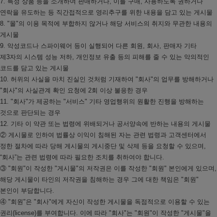
7. 특정 상품 등을 소개하여 판매하거나, 이를 구매, 사용하도록 권하거나
연락을 유도하는 등 직간접적으로 영리추구를 위한 내용을 담고 있는 게시물
8. "몰"의 이용 목적에 부합하지 않거나 해당 서비스의 취지와 무관한 내용의
게시물
9. 악성코드나 스파이웨어 등이 실행되어 다른 회원, 회사, 판매자 기타
제3자의 시스템 성능 저하, 개인정보 유출 등의 피해를 줄 수 있는 악의적인
코드를 담고 있는 게시물
10. 허위의 사실을 마치 진실인 것처럼 기재하여 "회사"의 업무를 방해하거나
"회사"의 사실관계 확인 요청에 2회 이상 불응한 경우
11. "회사"가 제공하는 "서비스" 기타 영업행위의 원활한 진행을 방해하는
것으로 판단되는 경우
12. 기타 이 약관 또는 법령에 위배되거나 공서양속에 반하는 내용의 게시물
② 게시물로 인하여 법률상 이익이 침해된 자는 관련 법령과 고객센터에서
정한 절차에 따라 당해 게시물의 게시중단 및 삭제 등을 요청할 수 있으며,
“회사”는 관련 법령에 따라 필요한 조치를 취하여야 합니다.
③ "회원"이 작성한 "게시물"의 저작권은 이를 작성한 "회원" 본인에게 있으며,
해당 게시물이 타인의 저작권을 침해하는 경우 그에 대한 책임은 "회원"
본인이 부담합니다.
④ "회원"은 "회사"에게 자신이 작성한 게시물을 독점적으로 이용할 수 있는
권리(license)를 부여합니다. 이에 따라 "회사"는 "회원"이 작성한 "게시물"을