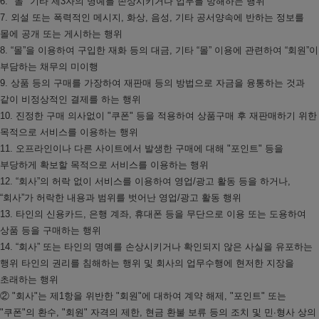
6. "몰" 기타 제3자의 명예를 손상시키거나 업무를 방해하는 행위
7. 외설 또는 폭력적인 메시지, 화상, 음성, 기타 공서양속에 반하는 정보를
몰에 공개 또는 게시하는 행위
8. “몰”을 이용하여 구입한 재화 등의 대금, 기타 “몰” 이용에 관련하여 “회원”이
부담하는 채무의 미이행
9. 상품 등의 구매를 가장하여 재판매 등의 방법으로 자금을 융통하는 것과
같이 비정상적인 결제를 하는 행위
10. 진정한 구매 의사없이 "쿠폰" 등을 적용하여 상품구매 후 재판매하기 위한
목적으로 서비스를 이용하는 행위
11. 오프라인이나 다른 사이트에서 발생한 구매에 대해 "포인트" 등을
부당하게 확보할 목적으로 서비스를 이용하는 행위
12. “회사”의 허락 없이 서비스를 이용하여 영업/광고 활동 등을 하거나,
“회사”가 허락한 내용과 범위를 벗어난 영업/광고 활동 행위
13. 타인의 신용카드, 은행 계좌, 휴대폰 등을 무단으로 이용 또는 도용하여
상품 등을 구매하는 행위
14. “회사” 또는 타인의 명예를 손상시키거나 확인되지 않은 사실을 유포하는
행위 타인의 권리를 침해하는 행위 및 회사의 업무수행에 현저한 지장을
초래하는 행위
② "회사"는 제1항을 위반한 "회원"에 대하여 계약 해제, "포인트" 또는
"쿠폰"의 환수, "회원" 자격의 제한, 현금 환불 보류 등의 조치 및 민∙형사 상의