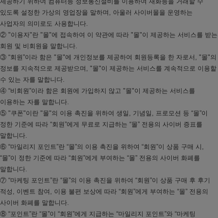
제공하기 위하여 컴퓨터등 정보통신설비를 이용하여 재화등을 거래할 수
있도록 설정한 가상의 영업장을 말하며, 아울러 사이버몰을 운영하는
사업자의 의미로도 사용합니다.
② "이용자"란 "몰"에 접속하여 이 약관에 따라 "몰"이 제공하는 서비스를 받는
회원 및 비회원을 말합니다.
③ “회원”이라 함은 "몰"에 개인정보를 제공하여 회원등록을 한 자로서, "몰"의
정보를 지속적으로 제공받으며, "몰"이 제공하는 서비스를 계속적으로 이용할
수 있는 자를 말합니다.
④ “비회원”이라 함은 회원에 가입하지 않고 "몰"이 제공하는 서비스를
이용하는 자를 말합니다.
⑤ "쿠폰"이란 "몰"의 이용 촉진을 위하여 생일, 기념일, 프로모션 등 “몰”이
정한 기준에 따라 “회원”에게 무료로 지급하는 “몰” 전용의 사이버 증표를
말합니다.
⑥ “마일리지 포인트”란 “몰”의 이용 촉진을 위하여 “회원”이 상품 구매 시,
“몰”이 정한 기준에 따라 “회원”에게 부여하는 “몰” 전용의 사이버 화폐를
말합니다.
⑦ “마케팅 포인트”란 “몰”의 이용 촉진을 위하여 “회원”이 상품 구매 후 후기
적성, 이벤트 참여, 이용 불편 보상에 따라 “회원”에게 부여하는 “몰” 전용의
사이버 화폐를 말합니다.
⑧ “포인트”란 “몰”이 “회원”에게 지급하는 “마일리지 포인트”와 “마케팅