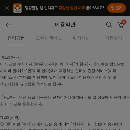
앱열기
종료
0
이용약관
장바구
뒤로가기
랭킹닭컴
오렌지멤버스
위치기반
자동결제
이용약관
제1조(목적)
이 약관은 주식회사 (주)푸드나무(이하 “회사”라 한다)가 운영하는 랭킹닭컴
사이버 몰(이하 "몰"이라 한다)에서 제공하는 인터넷 관련 서비스(이하
"서비스"라 한다)를 이용함에 있어 사이버 몰과 이용자의 권리·의무 및
책임사항을 규정함을 목적으로 합니다.
「PC통신, 무선 등을 이용하는 전자상거래에 대해서도 그 성질에 반하지 않는
한 이 약관을 준용합니다」
제2조(정의)
① "몰" 이란 “회사”가 재화 또는 용역(이하 "재화등"이라 함)을 이용자에게