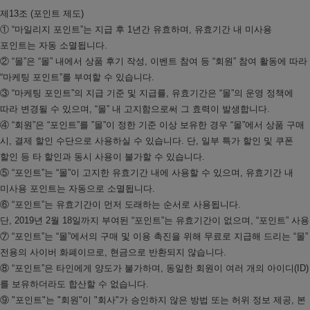
제13조 (포인트 제도)
① “마일리지 포인트”는 지급 후 1년간 유효하며, 유효기간 내 미사용
포인트는 자동 소멸됩니다.
② “몰”은 “몰” 내에서 상품 후기 작성, 이벤트 참여 등 “회원” 참여 활동에 따라
“마케팅 포인트”를 부여할 수 있습니다.
③ “마케팅 포인트”의 지급 기준 및 지급률, 유효기간은 “몰”의 운영 정책에
따라 변경될 수 있으며, “몰” 내 고지함으로써 그 효력이 발생합니다.
④ “회원”은 “포인트”를 ”몰”이 정한 기준 이상 보유한 경우 “몰”에서 상품 구매
시, 결제 할인 수단으로 사용하실 수 있습니다. 단, 일부 특가 할인 및 쿠폰
할인 등 타 할인과 동시 사용이 불가할 수 있습니다.
⑤ “포인트”는 “몰”이 고지한 유효기간 내에 사용할 수 있으며, 유효기간 내
미사용 포인트는 자동으로 소멸됩니다.
⑥ “포인트”는 유효기간이 먼저 도래하는 순서로 사용됩니다.
단, 2019년 2월 18일까지 부여된 “포인트”는 유효기간이 없으며, “포인트” 사
⑦ “포인트”는 “몰”에서의 구매 및 이용 촉진을 위해 무료로 지급해 드리는 “몰”
전용의 사이버 화폐이므로, 현금으로 반환되지 않습니다.
⑧ “포인트”은 타인에게 양도가 불가하며, 동일한 회원이 여러 개의 아이디(ID)
를 보유하더라도 합산할 수 없습니다.
⑨ "포인트"는 "회원"이 "회사"가 승인하지 않은 방법 또는 허위 정보 제공, 본