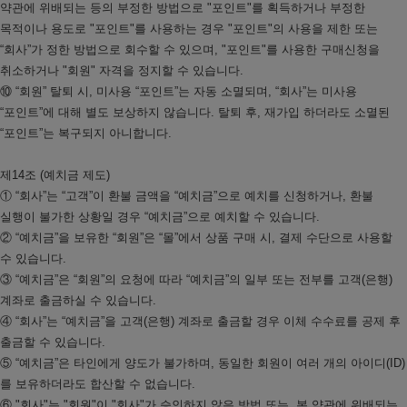
약관에 위배되는 등의 부정한 방법으로 "포인트"를 획득하거나 부정한
목적이나 용도로 "포인트"를 사용하는 경우 "포인트"의 사용을 제한 또는
“회사”가 정한 방법으로 회수할 수 있으며, "포인트"를 사용한 구매신청을
취소하거나 "회원" 자격을 정지할 수 있습니다.
⑩ “회원” 탈퇴 시, 미사용 “포인트”는 자동 소멸되며, “회사”는 미사용
“포인트”에 대해 별도 보상하지 않습니다. 탈퇴 후, 재가입 하더라도 소멸된
“포인트”는 복구되지 아니합니다.
제14조 (예치금 제도)
① “회사”는 “고객”이 환불 금액을 “예치금”으로 예치를 신청하거나, 환불
실행이 불가한 상황일 경우 “예치금”으로 예치할 수 있습니다.
② “예치금”을 보유한 “회원”은 “몰”에서 상품 구매 시, 결제 수단으로 사용할
수 있습니다.
③ “예치금”은 “회원”의 요청에 따라 “예치금”의 일부 또는 전부를 고객(은행)
계좌로 출금하실 수 있습니다.
④ “회사”는 “예치금”을 고객(은행) 계좌로 출금할 경우 이체 수수료를 공제 후
출금할 수 있습니다.
⑤ “예치금”은 타인에게 양도가 불가하며, 동일한 회원이 여러 개의 아이디(ID)
를 보유하더라도 합산할 수 없습니다.
⑥ "회사"는 "회원"이 "회사"가 승인하지 않은 방법 또는, 본 약관에 위배되는