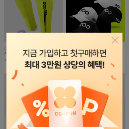
팝업닫
[쉴드] 에어로쿨 카프슬리브
[쉴드] 스포츠 골프 모자
95
1,720
82
5,560
%
원
%
원
30,000
원
29,800
원
4.8
(24)
4.8
(20)
자세히
자세히
보기
보기