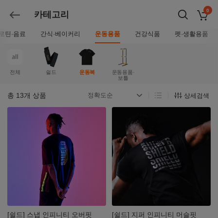
0
카테고리
장바구
뒤로가기
로틴·음료
간식·베이커리
운동용품
건강식품
펫·생활용품
전체
쉴드
운동복
운동용품·
보틀
총
13
개 상품
상세검색
자세히
자세히
보기
보기
[쉴드] 스냅 인피니티 오버핏
[쉴드] 지퍼 인피니티 머슬핏