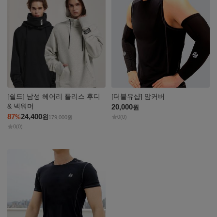
보기
보기
[쉴드] 남성 헤어리 플리스 후디
[더블유샵] 암커버
& 넥워머
20,000
원
87
24,400
%
원
0
(0)
179,000
원
0
(0)
자세히
보기