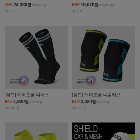
78
24,380
86
16,070
%
원
%
원
109,000
원
109,000
원
0
(0)
0
(0)
자세히
자세히
보기
보기
[쉴드] 에어로쿨 니삭스
[쉴드] 에어로쿨 니슬리브
94
1,930
91
2,320
%
원
%
원
30,000
원
25,000
원
4.8
(24)
4.8
(24)
자세히
자세히
보기
보기