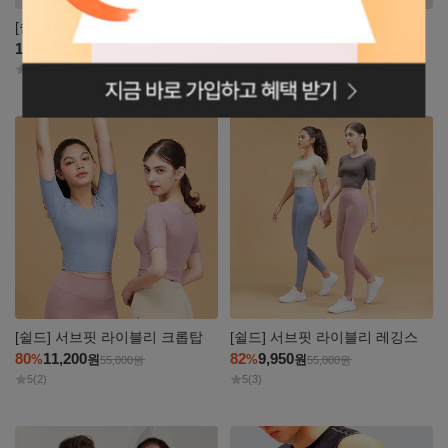
[쉴드] 여성 헤어리 조거팬츠
[쉴드] 남성 헤어리 조거팬츠
129,000
83
22,900
원
%
원
129,000
원
로그인페이지로
0
(0)
0
(0)
이동
자세히
자세히
보기
보기
[쉴드] 서브핏 라이블리 크롭탑
[쉴드] 서브핏 라이블리 레깅스
80
11,200
82
9,950
%
원
%
원
55,000
원
55,000
원
5
(2)
5
(3)
자세히
자세히