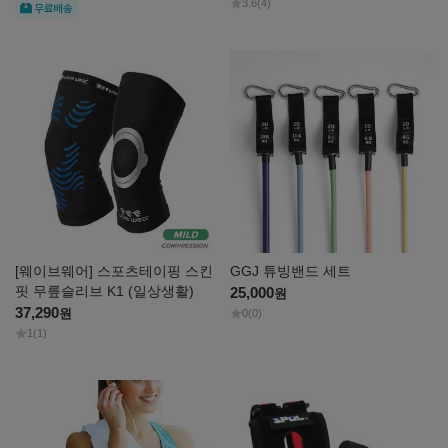
3.6
(4)
무료
자세히
자세히
보기
보기
[웨이브웨어] 스포츠테이핑 스킨
GGJ 튜빙밴드 세트
핏 무릎슬리브 K1 (일상생활)
25,000
원
37,290
원
0
(0)
1
(1)
자세히
자세히
보기
보기