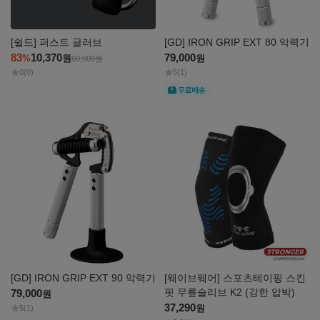
[쉴드] 퍼스트 글러브
[GD] IRON GRIP EXT 80 악력기
83
10,370
79,000
%
원
원
60,000
원
0
(0)
5
(1)
무료
자세히
자세히
보기
보기
[GD] IRON GRIP EXT 90 악력기
[웨이브웨어] 스포츠테이핑 스킨
핏 무릎슬리브 K2 (강한 압박)
79,000
원
37,290
원
5
(1)