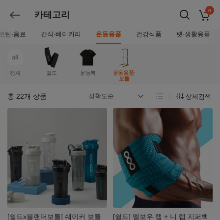
0
카테고리
장바구
뒤로가기
로틴·음료
간식·베이커리
운동용품
건강식품
펫·생활용품
전체
쉴드
운동복
운동용품·
보틀
총
22
개 상품
상세검색
자세히
자세히
보기
보기
[쉴드x블랜더보틀] 쉐이커 보틀
[쉴드] 엘보우 랩 + 니 랩 지퍼백