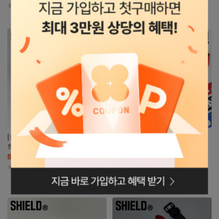
4.5
(2)
4.2
(5)
자세히
자세히
보기
보기
[쉴드] NEW 퍼포먼스 리프팅 벨
[베네틴] 헬스 스트랩
트
42
8,800
%
원
15,000
원
83
6,780
1개당 : 5,266원~8,800원
%
원
39,000
원
5
(1)
4.8
(21)
로그인페이지로
무료
이동
자세히
자세히
보기
보기