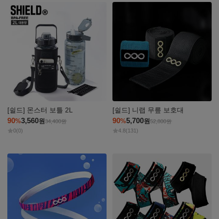
자세히
자세히
보기
보기
[쉴드] 몬스터 보틀 2L
[쉴드] 니랩 무릎 보호대
90
3,560
90
5,700
%
원
%
원
34,400
원
52,800
원
0
(0)
4.8
(131)
자세히
자세히
보기
보기