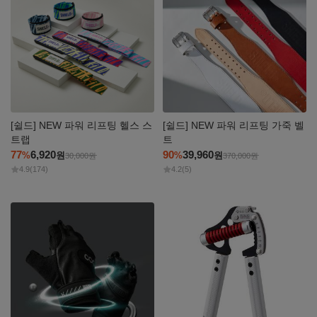
[쉴드] NEW 파워 리프팅 헬스 스
[쉴드] NEW 파워 리프팅 가죽 벨
트랩
트
77
6,920
90
39,960
%
원
%
원
30,000
원
370,000
원
4.9
(174)
4.2
(5)
자세히
자세히
보기
보기