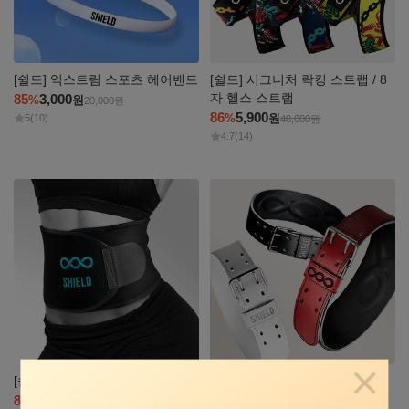
[쉴드] 익스트림 스포츠 헤어밴드
[쉴드] 시그니처 락킹 스트랩 / 8
자 헬스 스트랩
85
3,000
%
원
20,000
원
86
5,900
%
원
5
(10)
40,000
원
4.7
(14)
자세히
자세히
보기
보기
[쉴드] 슬리밍 밴드 / 허리 허벅지
[쉴드] 파워 리프팅 가죽 벨트
팝업닫
86
7,050
84
35,070
%
원
%
원
50,000
원
219,000
원