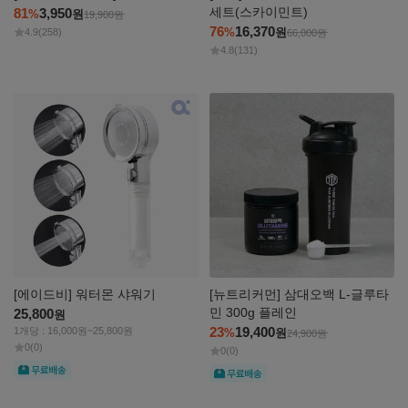
세트(스카이민트)
81
3,950
%
원
19,900
원
76
16,370
%
원
4.9
(258)
66,000
원
4.8
(131)
자세히
자세히
보기
보기
[에이드비] 워터몬 샤워기
[뉴트리커먼] 삼대오백 L-글루타
민 300g 플레인
25,800
원
23
19,400
1개당 : 16,000원~25,800원
%
원
24,900
원
0
(0)
0
(0)
무료
무료