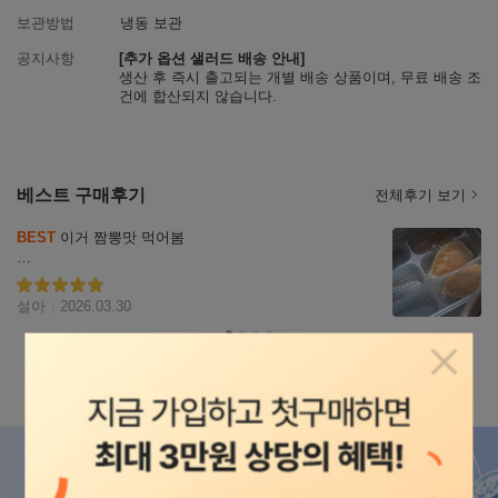
보관방법
냉동 보관
공지사항
[추가 옵션 샐러드 배송 안내]
생산 후 즉시 출고되는 개별 배송 상품이며, 무료 배송 조
건에 합산되지 않습니다.
베스트 구매후기
전체후기 보기
리뷰
BEST
 이거 짬뽕맛 먹어봄

자세히
보기
혼합으로 여러 맛 왔는데 이거 먼저 까봄

결론부터 말하면 낫밷임

별점5
설아
2026.03.30
조리는 전자레인지 돌리면 끝이라 편함

귀찮을 때 그냥 바로 먹기 좋은 타입

팝업닫
상세설명
상세정보
리뷰
691
Q&A
5
사진처럼 만두피는 얇은 편이고 속 꽉 찬 느낌은 아니
라 가볍게 먹기 좋음

상품정보
그래서 사이드로 두기 딱 맞는 포지션

짬뽕맛이라 해서 엄청 자극적일 줄 알았는데

그 정도는 아니고 살짝 매콤한 정도라 무난함
