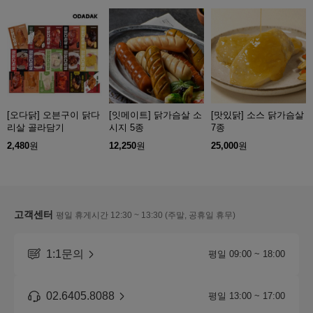
[오다닭] 오븐구이 닭다
[잇메이트] 닭가슴살 소
[맛있닭] 소스 닭가슴살
리살 골라담기
시지 5종
7종
2,480
원
12,250
원
25,000
원
고객센터
평일 휴게시간 12:30 ~ 13:30 (주말, 공휴일 휴무)
1:1문의
평일 09:00 ~ 18:00
02.6405.8088
평일 13:00 ~ 17:00