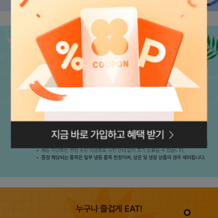
닭가슴살 베이스라 부담 없고

입 터질 때 라면 대신 넣기 좋은 선택지 느낌

완전 맛있다까지는 아닌데

간편함이랑 용도 생각하면 충분히 납득되는 맛이고

가볍게 채워 넣기용으로 계속 손 갈 타입임
로그인페이지로
이동