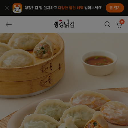
앱열기
종료
랭킹닭컴
0
장바구
뒤로가기