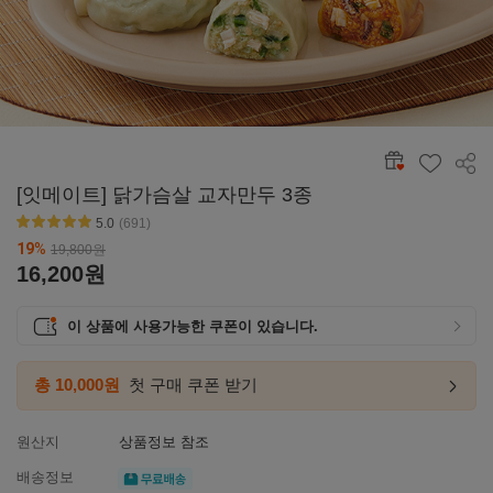
공유
[잇메이트] 닭가슴살 교자만두 3종
5.0
(691)
별점5
19
%
19,800
원
16,200
원
이 상품에 사용가능한 쿠폰이 있습니다.
총 10,000원
첫 구매 쿠폰 받기
첫구매
링크
이동하
원산지
상품정보 참조
무료배송
배송정보