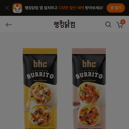
앱열기
종료
랭킹닭컴
0
장바구
뒤로가기