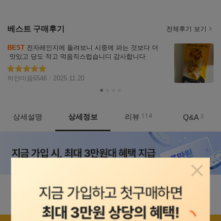
베스트 구매후기
전체후기 보기
리뷰
BEST
 전자레인지에 돌려보니 시중에 파는 것보다 더
자세히
 맛있고 당도 적고 먹음직스럽습니디 감사합니다
보기
별점5
하얀마음6546
2025.11.20
상세설명
상세정보
리뷰
114
Q&A
3
상품정보
팝업닫
< 공지사항 >
7/16(목) 배송 불가, 7/17(금)부터 정상배송 재개