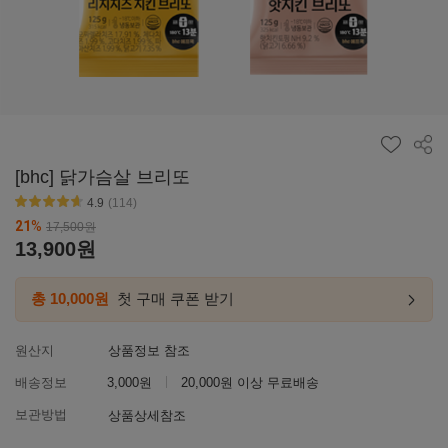
공유
[bhc] 닭가슴살 브리또
4.9
(114)
별점4.6~4.9
21
%
17,500
원
13,900
원
총 10,000원
첫 구매 쿠폰 받기
첫구매
링크
이동하
원산지
상품정보 참조
배송정보
3,000원
20,000원 이상 무료배송
보관방법
상품상세참조